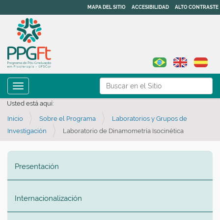
MAPA DEL SITIO
ACCESIBILIDAD
ALTO CONTRASTE
N
Buscar
Toggle navigation
a
Búsqueda Avanzada…
Usted está aquí:
v
Inicio
Sobre el Programa
Laboratorios y Grupos de
e
Investigación
Laboratorio de Dinamometría Isocinética
g
a
ç
Presentación
ã
o
Internacionalización