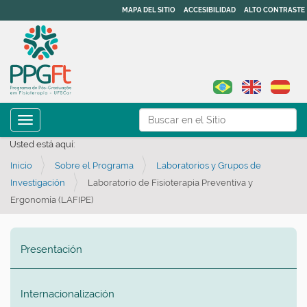
MAPA DEL SITIO
ACCESIBILIDAD
ALTO CONTRASTE
N
Buscar
Toggle navigation
a
Búsqueda Avanzada…
Usted está aquí:
v
Inicio
Sobre el Programa
Laboratorios y Grupos de
e
Investigación
Laboratorio de Fisioterapia Preventiva y
g
Ergonomía (LAFIPE)
a
ç
ã
Presentación
o
Internacionalización