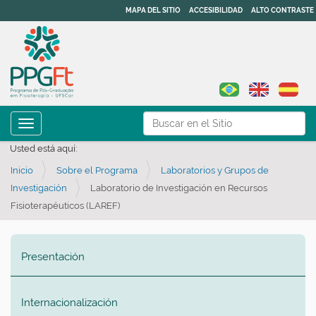
MAPA DEL SITIO
ACCESIBILIDAD
ALTO CONTRASTE
N
Buscar
Toggle navigation
a
Búsqueda Avanzada…
Usted está aquí:
v
Inicio
Sobre el Programa
Laboratorios y Grupos de
e
Investigación
Laboratorio de Investigación en Recursos
g
Fisioterapéuticos (LAREF)
a
ç
ã
Presentación
o
Internacionalización