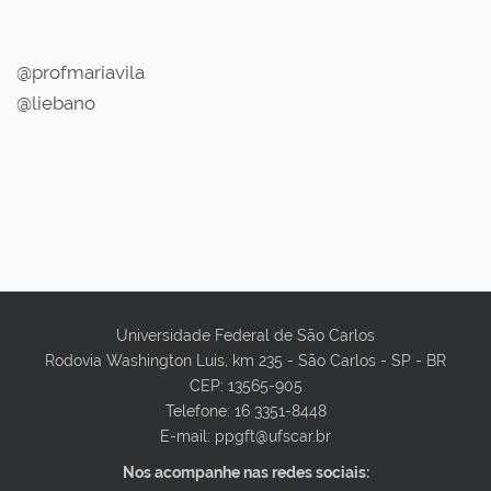
@profmariavila
@liebano
Universidade Federal de São Carlos
Rodovia Washington Luis, km 235 - São Carlos - SP - BR
CEP: 13565-905
Telefone: 16 3351-8448
E-mail: ppgft@ufscar.br
Nos acompanhe nas redes sociais: