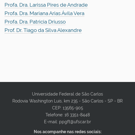
Profa. Dra. Larissa Pires de Andrade
Profa. Dra. Mariana Arias Ávila Vera
Profa. Dra. Patricia Driusso
Prof. Dr. Tiago da Silva Alexandre
Universidade Federal de São Carlos
Rodovia Washington Luis, km 235 - São Carlos - SP - BR
CEP: 13565-905
Telefone: 16 3351-8448
E-mail: ppgft@ufscar.br
Nos acompanhe nas redes sociais: