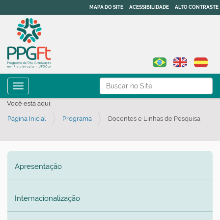
MAPA DO SITE
ACESSIBILIDADE
ALTO CONTRASTE
N
Busca
Toggle navigation
a
Busca Avançada…
Você está aqui:
v
Página Inicial
Programa
Docentes e Linhas de Pesquisa
e
g
a
ç
Apresentação
ã
o
Internacionalização