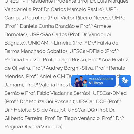
UNESP - Presidente Prudente (Prof Dr. Luis Marques
Vanderlei e Prof Dr. Carlos Marcelo Pastre), UPE-
Campus Petrolina (Prof. Victor Ribeiro Neves), UFPe
(Prof.ª Daniela Cunha Brandão e Prof.ª Armèle
Dornelas), USP/São Carlos (Prof. Dr. Vanderlei
Bagnato), UNICAMP-Limeira (Prof.ª Dr.ª Fúlvia de
Barros Manchado Gobatto), UFSCar-DFisio (Prof.ª
Patricia Driusso, Prof. Thiago Russo, Prof.ª Ana Beatriz
de Oliveira, Prof.ª Audrey Borghi-Silva, Prof.ª Renata
Mendes, Prof.ª Anielle CM Takahashi, Prof. Maurício
Jamami, Prof.ª Valéria Pires Di Lorenzo, Prof.ª Paula
Serrão e Prof. Fabio Viadanna Serrão), UFSCar-DMed
(Prof.ª Dr.ª Meliza Gói Roscani); UFSCar-DCF (Prof.ª
Dr.ª Heloisa S.S. de Araújo), UFSCar-DQ (Prof. Dr.
Gilberto Ferreira, Prof. Dr. Tiago Venâncio, Prof.ª Dr.ª
Regina Oliveira Vincenzi).