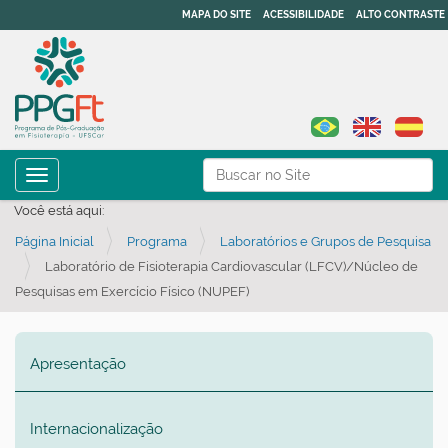
MAPA DO SITE
ACESSIBILIDADE
ALTO CONTRASTE
N
Busca
Toggle navigation
a
Busca Avançada…
Você está aqui:
v
Página Inicial
Programa
Laboratórios e Grupos de Pesquisa
e
Laboratório de Fisioterapia Cardiovascular (LFCV)/Núcleo de
g
Pesquisas em Exercício Físico (NUPEF)
a
ç
ã
Apresentação
o
Internacionalização