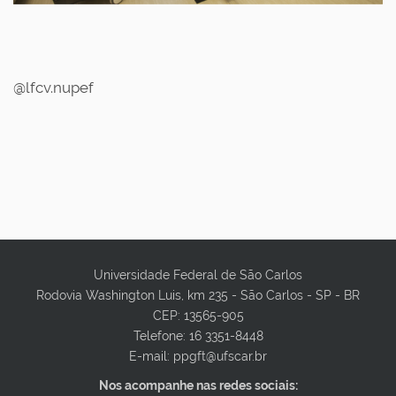
@lfcv.nupef
Universidade Federal de São Carlos
Rodovia Washington Luis, km 235 - São Carlos - SP - BR
CEP: 13565-905
Telefone: 16 3351-8448
E-mail: ppgft@ufscar.br
Nos acompanhe nas redes sociais: