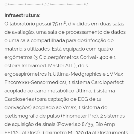
◌•·················•·················•◌◌•·················•·················•◌
Infraestrutura:
2
O laboratório possui 75 m
, divididos em duas salas
de avaliação, uma sala de processamento de dados
e uma sala compartilhada para desinfecção de
materiais utilizados. Está equipado com quatro
ergômetros (3 Cicloergômetros Corival- 400 e 1
esteira Imbramed-Master ATL), dois
ergoespirômetros (1 Ultima-Medgraphics e 1 VMax
Encore100-Sensormedics), 1 sistema Cardioperfect
acoplado ao carro metabólico Última; 1 sistema
Cardioseries (para captação de ECG de 12
derivações) acoplado ao Vmax, 1 sistema de
pletismografia de pulso (Finometer Pro), 2 sistemas
de aquisição de sinais (Powerlab 8/35, Bio Amp
FE132– AD Inst), 1 oxímetro ML320 da AD Instruments,