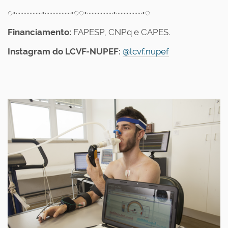
◌•·················•·················•◌◌•·················•·················•◌
Financiamento:
FAPESP, CNPq e CAPES.
Instagram do LCVF-NUPEF:
@lcvf.nupef