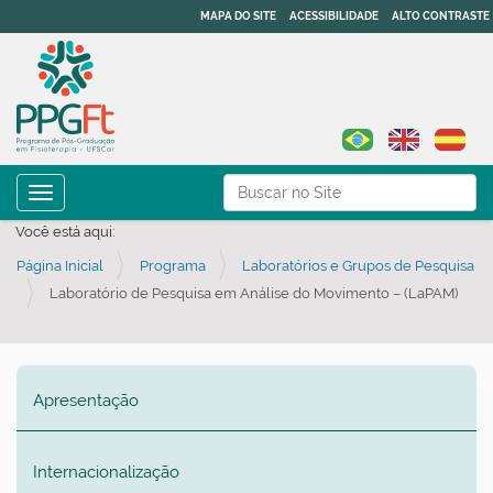
MAPA DO SITE
ACESSIBILIDADE
ALTO CONTRASTE
N
Busca
Toggle navigation
a
Busca Avançada…
Você está aqui:
v
Página Inicial
Programa
Laboratórios e Grupos de Pesquisa
e
Laboratório de Pesquisa em Análise do Movimento – (LaPAM)
g
a
ç
ã
Apresentação
o
Internacionalização