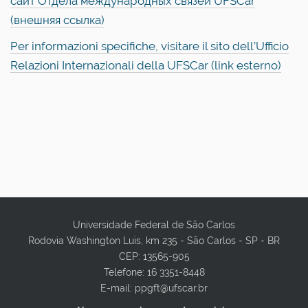
сайт Отдела международных связей UFSCar
(внешняя ссылка)
Per informazioni specifiche, visitare il sito dell’Ufficio
Relazioni Internazionali della UFSCar (link esterno)
Universidade Federal de São Carlos
Rodovia Washington Luis, km 235 - São Carlos - SP - BR
CEP: 13565-905
Telefone: 16 3351-8448
E-mail: ppgft@ufscar.br