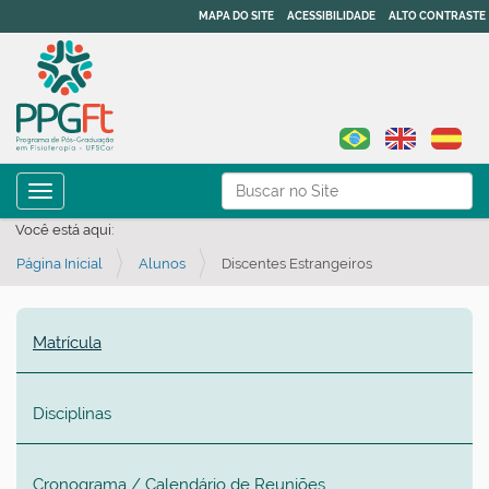
MAPA DO SITE
ACESSIBILIDADE
ALTO CONTRASTE
N
Busca
Toggle navigation
a
Busca Avançada…
Você está aqui:
v
Página Inicial
Alunos
Discentes Estrangeiros
e
g
a
Matrícula
ç
ã
Disciplinas
o
Cronograma / Calendário de Reuniões