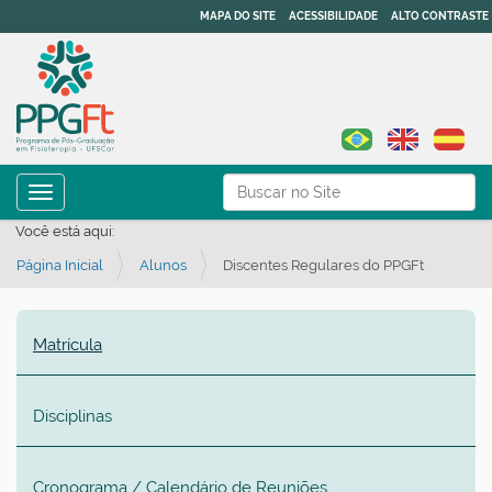
MAPA DO SITE
ACESSIBILIDADE
ALTO CONTRASTE
N
Busca
Toggle navigation
a
Busca Avançada…
Você está aqui:
v
Página Inicial
Alunos
Discentes Regulares do PPGFt
e
g
a
Matrícula
ç
ã
Disciplinas
o
Cronograma / Calendário de Reuniões