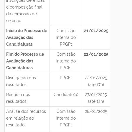
inscrições deferidas
e composição final
da comissão de
seleção
Início do P
rocesso de
Comissão
21/01/2025
Avaliação das
Interna do
Candidaturas
PPGFt
Fim do P
rocesso de
Comissão
22/01/2025
Avaliação das
Interna do
Candidaturas
PPGFt
Divulgação dos
PPGFt
22/01/2025
resultados
(até 17h)
Recurso dos
Candidato(a)
27/01/2025
resultados
(até 12h)
Análise dos recursos
Comissão
28/01/2025
em relação ao
Interna do
resultado
PPGFt