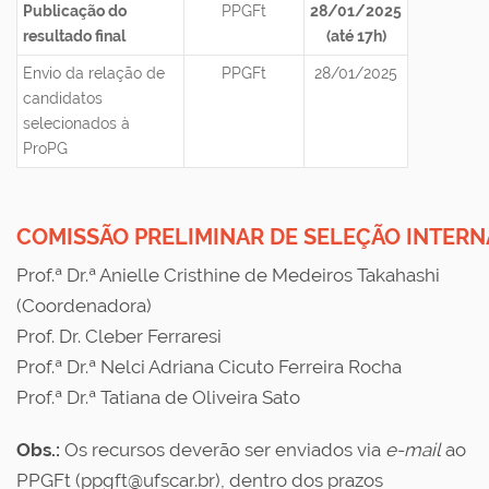
Publicação do
PPGFt
28/01/2025
resultado final
(até 17h)
Envio da relação de
PPGFt
28/01/2025
candidatos
selecionados à
ProPG
COMISSÃO PRELIMINAR DE SELEÇÃO INTERNA
Prof.ª Dr.ª Anielle Cristhine de Medeiros Takahashi
(Coordenadora)
Prof. Dr. Cleber Ferraresi
Prof.ª Dr.ª Nelci Adriana Cicuto Ferreira Rocha
Prof.ª Dr.ª Tatiana de Oliveira Sato
Obs.:
Os recursos deverão ser enviados via
e-mail
ao
PPGFt (ppgft@ufscar.br),
dentro dos prazos