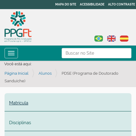
MAPA DO SITE
ACESSIBILIDADE
ALTO CONTRASTE
N
Busca
Toggle navigation
a
Busca Avançada…
Você está aqui:
v
Página Inicial
Alunos
PDSE (Programa de Doutorado
e
Sanduíche)
g
a
ç
Matrícula
ã
o
Disciplinas