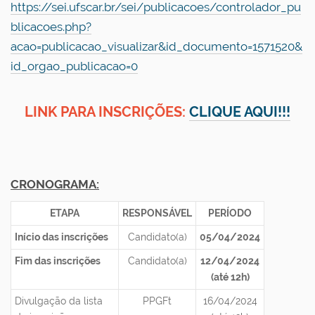
https://sei.ufscar.br/sei/publicacoes/controlador_pu
blicacoes.php?
acao=publicacao_visualizar&id_documento=1571520&
id_orgao_publicacao=0
LINK PARA INSCRIÇÕES:
CLIQUE AQUI!!!
CRONOGRAMA:
ETAPA
RESPONSÁVEL
PERÍODO
Início das inscrições
Candidato(a)
05/04/2024
Fim das inscrições
Candidato(a)
12/04/2024
(até 12h)
Divulgação da lista
PPGFt
16/04/2024