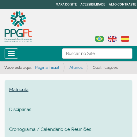
MAPA DO SITE
ACESSIBILIDADE
ALTO CONTRASTE
N
Busca
Toggle navigation
a
Busca Avançada…
v
Você está aqui:
Página Inicial
Alunos
Qualificações
e
g
Matrícula
a
ç
ã
Disciplinas
o
Cronograma / Calendário de Reuniões