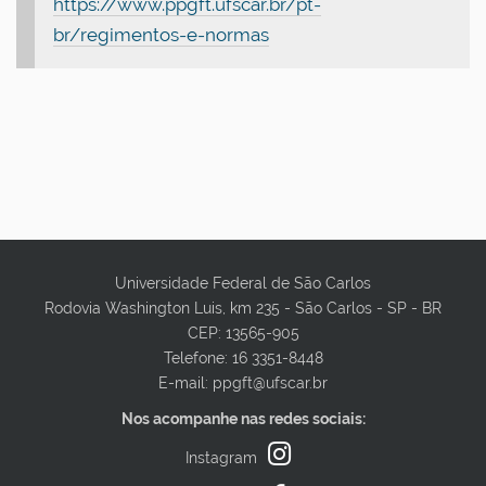
https://www.ppgft.ufscar.br/pt-
br/regimentos-e-normas
Universidade Federal de São Carlos
Rodovia Washington Luis, km 235 - São Carlos - SP - BR
CEP: 13565-905
Telefone: 16 3351-8448
E-mail: ppgft@ufscar.br
Nos acompanhe nas redes sociais:
Instagram