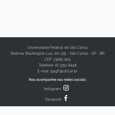
Universidade Federal de São Carlos
Rodovia Washington Luis, km 235 - São Carlos - SP - BR
CEP: 13565-905
Telefone: 16 3351-8448
E-mail: ppgft@ufscar.br
Nos acompanhe nas redes sociais:
Instagram
Facebook