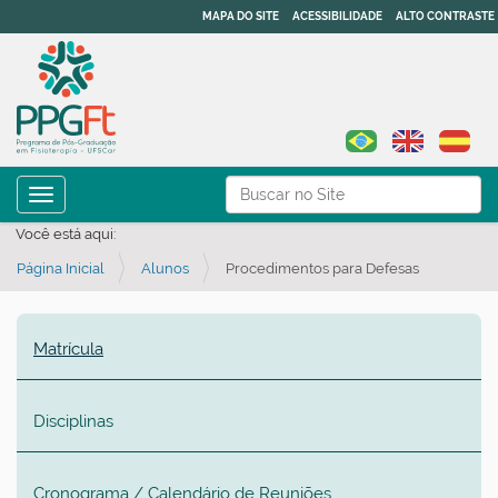
MAPA DO SITE
ACESSIBILIDADE
ALTO CONTRASTE
N
Busca
Toggle navigation
a
Busca Avançada…
Você está aqui:
v
Página Inicial
Alunos
Procedimentos para Defesas
e
g
a
Matrícula
ç
ã
Disciplinas
o
Cronograma / Calendário de Reuniões