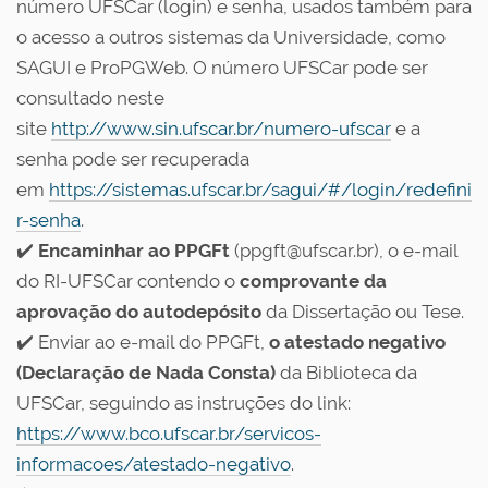
número UFSCar (login) e senha, usados também para
o acesso a outros sistemas da Universidade, como
SAGUI e ProPGWeb. O número UFSCar pode ser
consultado neste
site
http://www.sin.ufscar.br/numero-ufscar
e a
senha pode ser recuperada
em
https://sistemas.ufscar.br/sagui/#/login/redefini
r-senha
.
✔️
E
ncaminhar ao PPGFt
(ppgft@ufscar.br), o e-mail
do RI-UFSCar contendo o
comprovante da
aprovação do autodepósito
da Dissertação ou Tese.
✔️ Enviar ao e-mail do PPGFt,
o atestado negativo
(Declaração de Nada Consta)
da Biblioteca da
UFSCar, seguindo as instruções do link:
https://www.bco.ufscar.br/servicos-
informacoes/atestado-negativo
.